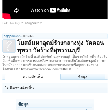
FaithThaiStory
,
29 กรกฎาคม 2025
วิญญาณนิพพาน
likes this.
โบสถ์มหาอุตม์ร้างกลางทุ่ง วัดดอน
พุทรา วัดร้างที่สุพรรณบุรี
วัดดอนพุทรา วัดร้างที่ อ.ศรีประจันต์ จ.สุพรรณบุรี เป็นซากวัดร้างที่ราล้อมไป
ด้วยพื้นที่เกษตรกรรม หลงเหลือซากอาคารอาจจะเป็นโบสถ์มหาอุตม์ เก่าแก่
ในสมัยอยุธยา และร้างลงหลังการล่มสลายของกรุงศรีอยุธยา ช่องทาง
ติดตาม FB : https://www.facebook.com/faith108 TT :...
ความคิดเห็น
ข้อมูล
ไม่มีความคิดเห็น
ข้อมูล