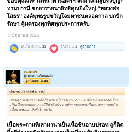
ขอบคุณและโมทนาท่านอัครฯ จัดมาเต็มสูบทั้งบุญ+
ทานบารมี ขออาราธนาอิทธิคุณยิ่งใหญ่ "หลวงพ่อ
โสธร" องค์พุทธรูปขวัญใจมหาชนตลอดกาล ปกปัก
รักษา คุ้มครองทุกทิศทุกประการครับ
8 มิถุนายน 2026
อนุโมทนา x
12
รักเลย x
3
ดูรายการ
wanwi
ผู้สนับสนุนเว็บพลังจิต
ผู้สนับสนุนพิเศษ
chaivat chinkidjakar said:
↑
ขอบคุณครับขอถามอีกข้อครับ เมื่อก่อน 2512-13 ผมมีพระปิดตาองค์เล็กๆ
เป็นเนื้อประหลอด ถูจะมีสีดำติดนิ้ว คนที่ขายพระตามพื้นถนนเขาบอกเป็น
เนื้อประหลอด มีจริงใหมครับ
เนื้อพระตามที่เล่ามาน่าเป็นเนื้อชินอาบปรอท ถูก็ติด