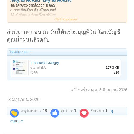
เปิดดูไฟล์ 6676252
เปิดดูไฟล์ 6676250
ขนาดวงแหวนเล็กกว่าเหรียญ
2 บาทนิดเดียว ด้านในเลเซอร์
18 K ชัดเจน ส่วนกริ่งองค์น้อย
Click to expand...
ก็ไม่เล็กมากนัก กริ่งดังดีมีสกุล
เปิดดูไฟล์ 6676247
เปิดดูไฟล์ 6676251
ด้านหลังกริ่งน้อย ตัวหนังสือนูน
ส่วนมากตกขบวน วันนี้ทันร่วมบุญพี่วัน โอนบัญชี
คุณน้ำฝนแล้วครับ
ไฟล์ที่แนบมา:
1780899822330.jpg
ขนาดไฟล์:
177.3 KB
เปิดดู:
210
แก้ไขครั้งล่าสุด:
8 มิถุนายน 2026
8 มิถุนายน 2026
อนุโมทนา x
18
ถูกใจ x
1
รักเลย x
1
ดู
รายการ