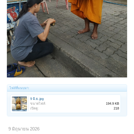
ไฟล์ที่แนบมา:
9 มิ.ย..jpg
ขนาดไฟล์:
194.9 KB
เปิดดู:
218
9 มิถุนายน 2026