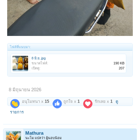
ไฟล์ที่แนบมา:
8 มิ.ย..jpg
ขนาดไฟล์:
190 KB
เปิดดู:
207
8 มิถุนายน 2026
อนุโมทนา x
15
ถูกใจ x
1
รักเลย x
1
ดู
รายการ
Mathura
นะโม แปลว่า ผู้นอบน้อม