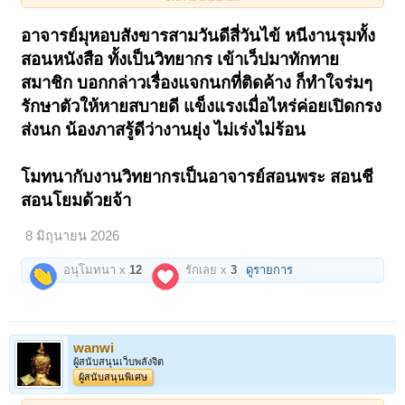
บ่อย ฮา รอของแถมค่ะ สัปดาห์นี้จะจัดการให้นะคะ
อาจารย์มุหอบสังขารสามวันดีสี่วันไข้ หนีงานรุมทั้ง
สอนหนังสือ ทั้งเป็นวิทยากร เข้าเว็ปมาทักทาย
สมาชิก บอกกล่าวเรื่องแจกนกที่ติดค้าง ก็ทำใจร่มๆ
รักษาตัวให้หายสบายดี แข็งแรงเมื่อไหร่ค่อยเปิดกรง
ส่งนก น้องภาสรู้ดีว่างานยุ่ง ไม่เร่งไม่ร้อน
โมทนากับงานวิทยากรเป็นอาจารย์สอนพระ สอนชี
สอนโยมด้วยจ้า
8 มิถุนายน 2026
อนุโมทนา x
12
รักเลย x
3
ดูรายการ
wanwi
ผู้สนับสนุนเว็บพลังจิต
ผู้สนับสนุนพิเศษ