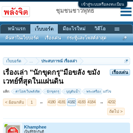
เข้าสู่ระบบหรือลงทะเบียน
ชุมชนชาวพุทธ
หน้าแรก
มีอะไรใหม่
วิดีโอ
เว็บบอร์ด
ค้นหาในเว็บบอร์ด
เรื่องเด่น
กระทู้และโพสต์ล่าสุด
เว็บบอร์ด
...
ประสบการณ์ เรื่องเล่า
เรื่องเล่า "นักขุดกรุ"มือขลัง ขมัง
เรื่องเด่น
< ย้อนกลับ
1
←
→
4180
4181
4182
4183
4184
4202
เวทย์ที่สุดในแผ่นดิน
ถัดไป >
แท็ก:
ค่าโฮสเว็บพลังจิต
นักขุดกรุ
บุญต้นน้ำ
พระเครื่อง
แก้ไข
Khamphee
เป็นที่รู้จักกันดี