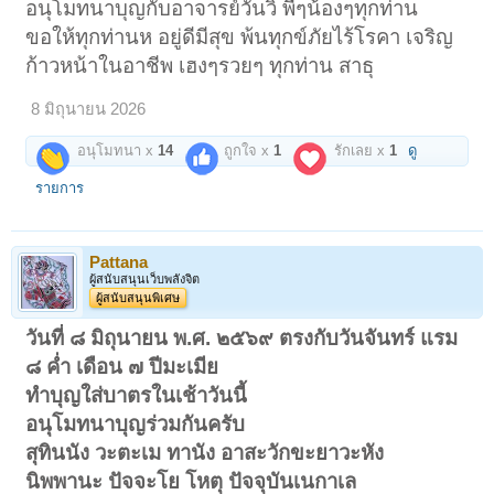
อนุโมทนาบุญกับอาจารย์วันวิ พี่ๆน้องๆทุกท่าน
ขอให้ทุกท่านห อยู่ดีมีสุข พ้นทุกข์ภัยไร้โรคา เจริญ
ก้าวหน้าในอาชีพ เฮงๆรวยๆ ทุกท่าน สาธุ
8 มิถุนายน 2026
อนุโมทนา x
14
ถูกใจ x
1
รักเลย x
1
ดู
รายการ
Pattana
ผู้สนับสนุนเว็บพลังจิต
ผู้สนับสนุนพิเศษ
วันที่ ๘ มิถุนายน พ.ศ. ๒๕๖๙ ตรงกับวันจันทร์ แรม
๘ ค่ำ เดือน ๗ ปีมะเมีย
ทำบุญใส่บาตรในเช้าวันนี้
อนุโมทนาบุญร่วมกันครับ
สุทินนัง วะตะเม ทานัง อาสะวักขะยาวะหัง
นิพพานะ ปัจจะโย โหตุ ปัจจุบันเนกาเล