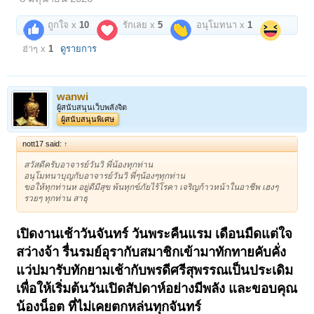
ถูกใจ x
10
รักเลย x
5
อนุโมทนา x
1
ฮ่าๆ x
1
ดูรายการ
wanwi
ผู้สนับสนุนเว็บพลังจิต
ผู้สนับสนุนพิเศษ
nott17 said:
↑
สวัสดีครับอาจารย์วันวิ พี่น้องทุกท่าน
อนุโมทนาบุญกับอาจารย์วันวิ พี่ๆน้องๆทุกท่าน
ขอให้ทุกท่านห อยู่ดีมีสุข พ้นทุกข์ภัยไร้โรคา เจริญก้าวหน้าในอาชีพ เฮงๆ
รวยๆ ทุกท่าน สาธุ
เปิดงานเช้าวันจันทร์ วันพระคืนแรม เดือนมืดแต่ใจ
สว่างจ้า รื่นรมย์อุรากับสมาชิกเข้ามาทักทายคับคั่ง
แว่ปมารับทักยามเช้ากับพรดีศรีสุพรรณเป็นประเดิม
เพื่อให้เริ่มต้นวันเปิดสัปดาห์อย่างมีพลัง และขอบคุณ
น้องน็อต ที่ไม่เคยตกหล่นทุกจันทร์