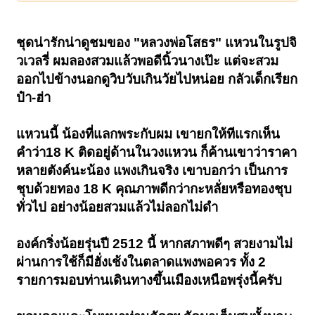
ชุดน่ารักน่าดูชมของ "หลวงพ่อโสธร" แหวนในรูปจิ
วเวลรี่ ผมลองสวมแล้วพอดีนิ้วนางเป๊ะ แต่จะสวม
ออกไปข้างนอกดูวิบวับเกินวัยไปหน่อย กลัวเด็กเรียก
ป๋า-ฮ่า
แหวนนี้ น้องที่แลกพระกับผม เขายกให้ทีแรกเห็น
คำว่า18 K ติดอยู่ด้านในวงแหวน ก็ค้านเขาว่าราคา
หลายตังค์นะน้อง แพงเกินจริง เขาบอกว่า เป็นการ
ชุบด้วยทอง 18 K คุณภาพดีกว่ากะหลั่ยหรือทองชุบ
ทั่วไป อย่างน้อยสวมแล้วไม่ลอกไม่ดำ
องค์กริ่งน้อยรุ่นปี 2512 นี้ หากสภาพดีๆ สวยงามไม่
ผ่านการใช้ก็มีฮั่งเช้งในตลาดแพงพอควร ทั้ง 2
รายการมอบท่านเดินทางขึ้นเมืองเหนือพรุ่งนี้ครับ