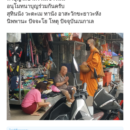
อนุโมทนาบุญร่วมกันครับ
สุทินนัง วะตะเม ทานัง อาสะวักขะยาวะหัง
นิพพานะ ปัจจะโย โหตุ ปัจจุบันเนกาเล
< ย้อนกลับ
1
←
→
4180
4181
4182
4183
4184
4202
ถัดไป >