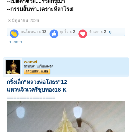
--เมตตาช่วย....รวยกรุณา
--กรรมสิ้นท่า..เคราะห์ลาโรง!
8 มิถุนายน 2026
อนุโมทนา x
12
ถูกใจ x
2
รักเลย x
2
ดู
รายการ
wanwi
ผู้สนับสนุนเว็บพลังจิต
ผู้สนับสนุนพิเศษ
กริ่งเล็ก"หลวงพ่อโสธร"12
แหวนจิวเวลรี่ชุบทอง18 K
===============