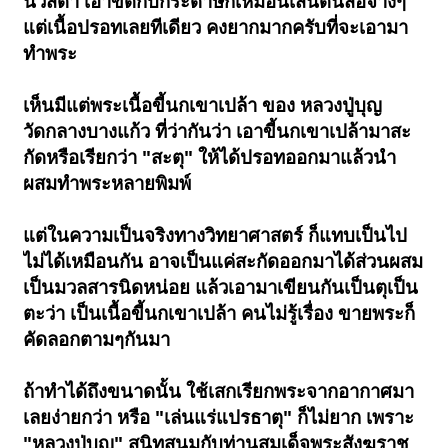
นิ้วสีดำ เอาขีดกับกระดาษก็เหมือนเส้นดินสอจางๆ
แต่เนื้อปรอทเลยทีเดียว คงยากมากครับที่จะเอามา
ทำพระ
เห็นมีแต่พระเนื้อขี้นกเขาเปล้า ของ หลวงปู่บุญ
วัดกลางบางแก้ว ที่ว่ากันว่า เอาขี้นกเขาเปล้ามาสะ
กัดหรือเรียกว่า "สะตุ" ให้ได้ปรอทออกมาแล้วนำ
ผสมทำพระหลายพิมพ์
แต่ในความเป็นจริงทางวิทยาศาสตร์ ก็แทบเป็นไป
ไม่ได้เหมือนกัน อาจเป็นแค่สะกัดออกมาได้ส่วนผสม
เป็นมวลสารนิดหน่อย แล้วเอามาเขียนกันเป็นตุเป็น
ตะว่า เป็นเนื้อขี้นกเขาเปล้า คนไม่รู้เรื่อง ขายพระก็
คัดลอกตามๆกันมา
ถ้าทำได้ถึงขนาดนั้น ใช้เสกเรียกพระจากอากาศมา
เลยง่ายกว่า หรือ "เล่นแร่แปรธาตุ" ก็ไม่ยาก เพราะ
"หลวงปู่บุญ" สนิทสนมกับท่านสมเด็จพระสังฆราช