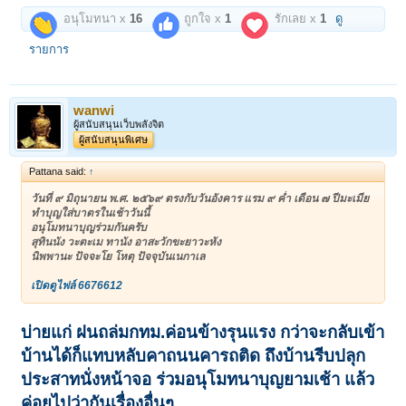
อนุโมทนา x
16
ถูกใจ x
1
รักเลย x
1
ดู
รายการ
wanwi
ผู้สนับสนุนเว็บพลังจิต
ผู้สนับสนุนพิเศษ
Pattana said:
↑
วันที่ ๙ มิถุนายน พ.ศ. ๒๕๖๙ ตรงกับวันอังคาร แรม ๙ ค่ำ เดือน ๗ ปีมะเมีย
ทำบุญใส่บาตรในเช้าวันนี้
อนุโมทนาบุญร่วมกันครับ
สุทินนัง วะตะเม ทานัง อาสะวักขะยาวะหัง
นิพพานะ ปัจจะโย โหตุ ปัจจุบันเนกาเล
เปิดดูไฟล์ 6676612
บ่ายแก่ ฝนถล่มกทม.ค่อนข้างรุนแรง กว่าจะกลับเข้า
บ้านได้ก็แทบหลับคาถนนคารถติด ถึงบ้านรีบปลุก
ประสาทนั่งหน้าจอ ร่วมอนุโมทนาบุญยามเช้า แล้ว
ค่อยไปว่ากันเรื่องอื่นๆ