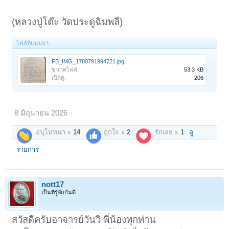
(หลวงปู่โต๊ะ วัดประดู่ฉิมพลี)
ไฟล์ที่แนบมา:
FB_IMG_1780791994721.jpg
ขนาดไฟล์:
53.3 KB
เปิดดู:
206
8 มิถุนายน 2026
อนุโมทนา x
14
ถูกใจ x
2
รักเลย x
1
ดู
รายการ
nott17
เป็นที่รู้จักกันดี
สวัสดีครับอาจารย์วันวิ พี่น้องทุกท่าน