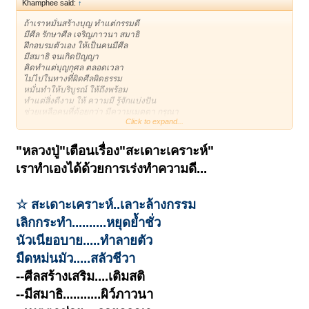
Khamphee said:
↑
ถ้าเราหมั่นสร้างบุญ ทำแต่กรรมดี
มีศีล รักษาศีล เจริญภาวนา สมาธิ
ฝึกอบรมตัวเอง ให้เป็นคนมีศีล
มีสมาธิ จนเกิดปัญญา
คิดทำแต่บุญกุศล ตลอดเวลา
ไม่ไปในทางที่ผิดศีลผิดธรรม
หมั่นทำให้บริบูรณ์ ให้ถึงพร้อม
ทำแต่สิ่งดีงาม ให้ ความมี รู้จักแบ่งปัน
ช่วยเหลือคนที่ด้อยกว่า มีความเมตตา กรุณา
Click to expand...
ทำได้อย่างนี้ ละทิ้งเสีย บาปอกุศล กรรมเล็ก
กรรมน้อย ที่เคยก่อ หยุดเสียเรื่องบาปเรื่องกรรม
ทำได้อย่างนี้ ก็ถือว่า เป็นวิธี สะเดาะกรรม
"หลวงปู่"เตือนเรื่อง"สะเดาะเคราะห์"
คือ ห่างจากกรรม ไม่ทำกรรมบาปกรรมชั่วอีก
เราทำเองได้ด้วยการเร่งทำความดี...
ทำได้ไม๊
ไม่มีใครสะเดาะกรรมให้เราได้ นอกจากตัวเราเอง
จำไว้
☆ สะเดาะเคราะห์..เลาะล้างกรรม
(หลวงปู่โต๊ะ วัดประดู่ฉิมพลี)
เลิกกระทำ..........หยุดย้ำชั่ว
นัวเนียอบาย.....ทำลายตัว
มืดหม่นมัว.....สลัวชีวา
--ศีลสร้างเสริม....เติมสติ
--มีสมาธิ...........ผิว์ภาวนา