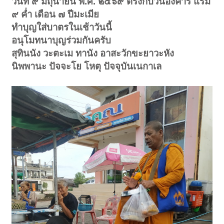
วันที่ ๙ มิถุนายน พ.ศ. ๒๕๖๙ ตรงกับวันอังคาร แรม
๙ ค่ำ เดือน ๗ ปีมะเมีย
ทำบุญใส่บาตรในเช้าวันนี้
อนุโมทนาบุญร่วมกันครับ
สุทินนัง วะตะเม ทานัง อาสะวักขะยาวะหัง
นิพพานะ ปัจจะโย โหตุ ปัจจุบันเนกาเล