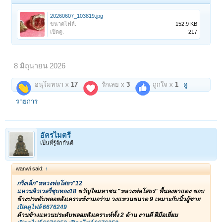
20260607_103819.jpg
ขนาดไฟล์:
152.9 KB
เปิดดู:
217
8 มิถุนายน 2026
อนุโมทนา x
17
รักเลย x
3
ถูกใจ x
1
ดู
รายการ
อัครไมตรี
เป็นที่รู้จักกันดี
wanwi said:
↑
กริ่งเล็ก"หลวงพ่อโสธร"12
แหวนจิวเวลรี่ชุบทอง18
ขวัญใจมหาชน "หลวงพ่อโสธร" พื้นลงยาแดง ขอบ
ข้างประดับพลอยสังเคราะห์งามอร่าม วงแหวนขนาด 9 เหมาะกับนิ้วผู้ชาย
เปิดดูไฟล์ 6676249
ด้านข้างแหวนประดับพลอยสังเคราะห์ทั้ง 2 ด้าน งานดี ฝีมือเยี่ยม