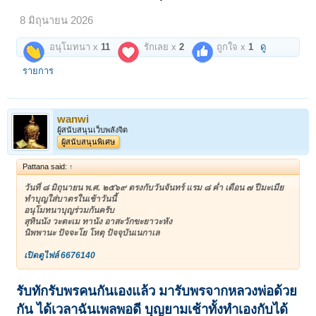
8 มิถุนายน 2026
อนุโมทนา x
11
รักเลย x
2
ถูกใจ x
1
ดู
รายการ
wanwi
ผู้สนับสนุนเว็บพลังจิต
ผู้สนับสนุนพิเศษ
Pattana said:
↑
วันที่ ๘ มิถุนายน พ.ศ. ๒๕๖๙ ตรงกับวันจันทร์ แรม ๘ ค่ำ เดือน ๗ ปีมะเมีย
ทำบุญใส่บาตรในเช้าวันนี้
อนุโมทนาบุญร่วมกันครับ
สุทินนัง วะตะเม ทานัง อาสะวักขะยาวะหัง
นิพพานะ ปัจจะโย โหตุ ปัจจุบันเนกาเล
เปิดดูไฟล์ 6676140
รับทักรับพรคนกันเองแล้ว มารับพรจากหลวงพ่อด้วย
กัน ได้เวลาฉันเพลพอดี บุญยามเช้าทั้ง
ทำเองกับได้