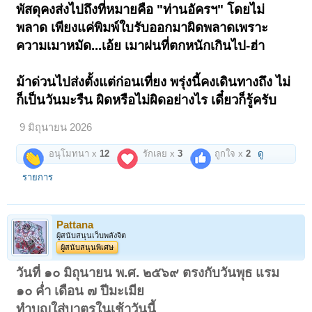
พัสดุคงส่งไปถึงที่หมายคือ "ท่านอัครฯ" โดยไม่
พลาด เพียงแค่พิมพ์ใบรับออกมาผิดพลาดเพราะ
ความเมาหมัด...เอ้ย เมาฝนที่ตกหนักเกินไป-ฮ่า
ม้าด่วนไปส่งตั้งแต่ก่อนเที่ยง พรุ่งนี้คงเดินทางถึง ไม่
ก็เป็นวันมะรืน ผิดหรือไม่ผิดอย่างไร เดี๋ยวก็รู้ครับ
9 มิถุนายน 2026
อนุโมทนา x
12
รักเลย x
3
ถูกใจ x
2
ดู
รายการ
Pattana
ผู้สนับสนุนเว็บพลังจิต
ผู้สนับสนุนพิเศษ
วันที่ ๑๐ มิถุนายน พ.ศ. ๒๕๖๙ ตรงกับวันพุธ แรม
๑๐ ค่ำ เดือน ๗ ปีมะเมีย
ทำบุญใส่บาตรในเช้าวันนี้