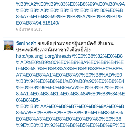
%B8%A2%E0%B9%83%E0%B8%99%E0%B8%9A
%E0%B8%A3%E0%B8%B4%E0%B9%80%E0%B
8%A7%E0%B8%93%E0%B8%A7%E0%B8%B1%
E0%B8%94.518140/
6 ธันวาคม 2013
วัดปางค่า
ขอเชิญร่วมทอดกฐินสามัคคี สืบสาน
ประเพณีฟังเทศน์มหาชาติเดือนยี่เป็ง
http://palungjit.org/threads/%E0%B8%82%E0%B8
%AD%E0%B9%80%E0%B8%8A%E0%B8%B4%E
0%B8%8D%E0%B8%A3%E0%B9%88%E0%B8%
A7%E0%B8%A1%E0%B8%97%E0%B8%AD%E0
%B8%94%E0%B8%81%E0%B8%90%E0%B8%B4
%E0%B8%99%E0%B8%AA%E0%B8%B2%E0%B
8%A1%E0%B8%B1%E0%B8%84%E0%B8%84%E
0%B8%B5-
%E0%B8%AA%E0%B8%B7%E0%B8%9A%E0%B
8%AA%E0%B8%B2%E0%B8%99%E0%B8%9B%
E0%B8%A3%E0%B8%B0%E0%B9%80%E0%B8
%9E%E0%B8%93%E0%B8%B5%E0%B8%9F%E0