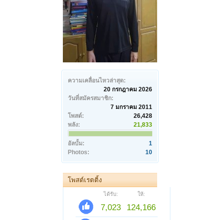
ความเคลื่อนไหวล่าสุด:
20 กรกฎาคม 2026
วันที่สมัครสมาชิก:
7 มกราคม 2011
โพสต์:
26,428
พลัง:
21,833
อัลบั้ม:
1
Photos:
10
โพสต์เรตติ้ง
ได้รับ:
ให้:
7,023
124,166