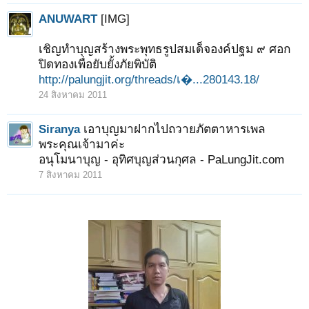
ANUWART
[IMG]
เชิญทำบุญสร้างพระพุทธรูปสมเด็จองค์ปฐม ๙ ศอก
ปิดทองเพื่อยับยั้งภัยพิบัติ
http://palungjit.org/threads/เ�...280143.18/
24 สิงหาคม 2011
Siranya
เอาบุญมาฝากไปถวายภัตตาหารเพล
พระคุณเจ้ามาค่ะ
อนุโมนาบุญ - อุทิศบุญส่วนกุศล - PaLungJit.com
7 สิงหาคม 2011