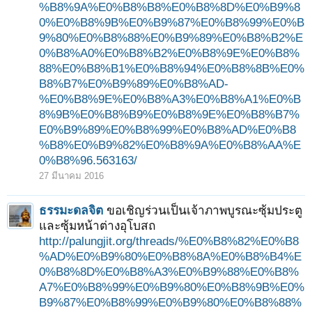
%B8%9A%E0%B8%B8%E0%B8%8D%E0%B9%8
0%E0%B8%9B%E0%B9%87%E0%B8%99%E0%B
9%80%E0%B8%88%E0%B9%89%E0%B8%B2%E
0%B8%A0%E0%B8%B2%E0%B8%9E%E0%B8%
88%E0%B8%B1%E0%B8%94%E0%B8%8B%E0%
B8%B7%E0%B9%89%E0%B8%AD-
%E0%B8%9E%E0%B8%A3%E0%B8%A1%E0%B
8%9B%E0%B8%B9%E0%B8%9E%E0%B8%B7%
E0%B9%89%E0%B8%99%E0%B8%AD%E0%B8
%B8%E0%B9%82%E0%B8%9A%E0%B8%AA%E
0%B8%96.563163/
27 มีนาคม 2016
ธรรมะดลจิต
ขอเชิญร่วนเป็นเจ้าภาพบูรณะซุ้มประตู
และซุ้มหน้าต่างอุโบสถ
http://palungjit.org/threads/%E0%B8%82%E0%B8
%AD%E0%B9%80%E0%B8%8A%E0%B8%B4%E
0%B8%8D%E0%B8%A3%E0%B9%88%E0%B8%
A7%E0%B8%99%E0%B9%80%E0%B8%9B%E0%
B9%87%E0%B8%99%E0%B9%80%E0%B8%88%