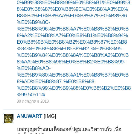
0%B9%88%E0%B8%99%E0%B8%B1%E0%B9%8
8%E0%B8%87%E0%B8%9E%E0%B8%A3%E0%
B8%B0%E0%B8%AA%E0%B8%87%E0%B8%86
%E0%B9%8C-
%E0%B8%96%E0%B8%A7%E0%B8%B2%E0%B
8%A2%E0%B8%A7%E0%B8%B1%E0%B8%94%
E0%B8%9B%E0%B8%B2%E0%B8%87%E0%B8
%84%E0%B9%88%E0%B8%B2-%E0%B8%95-
%E0%B9%84%E0%B8%8A%E0%B8%A2%E0%B
8%AA%E0%B8%96%E0%B8%B2%E0%B8%99-
%E0%B8%AD-
%E0%B9%80%E0%B8%A1%E0%B8%B7%E0%B
8%AD%E0%B8%87-%E0%B8%88-
%E0%B8%99%E0%B9%88%E0%B8%B2%E0%B8
%99.505114/
30 กรกฎาคม 2013
ANUWART
[IMG]
บอกบุญสร้างสมเด็จองอค์ปฐมและวิหารแก้ว เพื่อ