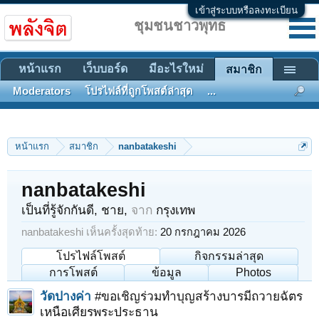
เข้าสู่ระบบหรือลงทะเบียน
ชุมชนชาวพุทธ
หน้าแรก
เว็บบอร์ด
มีอะไรใหม่
สมาชิก
Moderators
โปรไฟล์ที่ถูกโพสต์ล่าสุด
...
หน้าแรก
สมาชิก
nanbatakeshi
nanbatakeshi
เป็นที่รู้จักกันดี
, ชาย,
จาก
กรุงเทพ
nanbatakeshi เห็นครั้งสุดท้าย:
20 กรกฎาคม 2026
โปรไฟล์โพสต์
กิจกรรมล่าสุด
การโพสต์
ข้อมูล
Photos
วัดปางค่า
#ขอเชิญร่วมทำบุญสร้างบารมีถวายฉัตร
เหนือเศียรพระประธาน