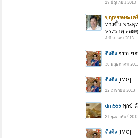
19 มิถุนายน 2013
บุญทรงพระเครื
ทางขึ้น พระพุ
พระธาตุ ดอยตุ
4 มิถุนายน 2013
ติงติง
กราบขอบ
30 พฤษภาคม 201
ติงติง
[IMG]
12 เมษายน 2013
din555
ทุกข์ 
21 กุมภาพันธ์ 201
ติงติง
[IMG]
หน้า 1 ของ 6
1
2
3
4
5
6
ถัดไป >