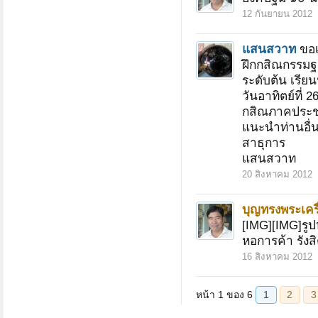
12 กันยายน 2012
แสนสวาท
ขอเ
ฝึกกสิณกรรมฐ
ระดับต้น เรียนฟร
วันอาทิตย์ที่ 
กสิณภาคประชา
แนะนำท่านอื
สาธุการ
แสนสวาท
20 สิงหาคม 2012
บุญทรงพระเครื
[IMG][IMG]รูปห
หอการค้า รังส
16 สิงหาคม 2012