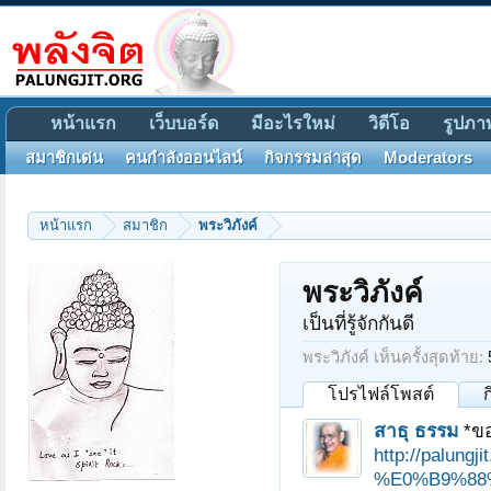
หน้าแรก
เว็บบอร์ด
มีอะไรใหม่
วิดีโอ
รูปภา
สมาชิกเด่น
คนกำลังออนไลน์
กิจกรรมล่าสุด
Moderators
หน้าแรก
สมาชิก
พระวิภังค์
พระวิภังค์
เป็นที่รู้จักกันดี
พระวิภังค์ เห็นครั้งสุดท้าย:
โปรไฟล์โพสต์
สาธุ ธรรม
*ขอ
http://pal
%E0%B9%88