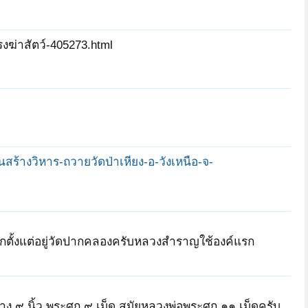
งฆ่าสัตว์-405273.html
ุนสร้างวิหาร-ถวายวัดป่าเหียง-อ-วังเหนือ-จ-
กตั้งแต่อยู่วัดปากคลองครับหลวงสำราญใช้องค์แรก
ร้าง ๙ นิ้ว พระศก ๙ เม็ด สมัยหลวงพ่อพระศก ๑๑ เม็ดครับ