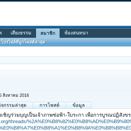
พ
เสียงธรรม
ห้องสนทนา
สมาชิก
โปรไฟล์ที่ถูกโพสต์ล่าสุด
5 สิงหาคม 2016
กิจกรรมล่าสุด
การโพสต์
ข้อมูล
เชิญร่วมบุญเป็นเจ้าภาพช่อฟ้า-ใบระกา เพื่อการบูรณปฏิสังข
ungjit.org/threads/%2A%E0%B8%82%E0%B8%AD%E0%
%E0%B8%A7%E0%B8%A1%E0%B8%9A%E0%B8%B8%E