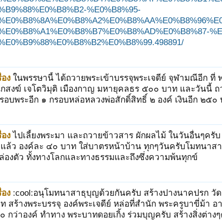
%B9%88%E0%B8%B2-%E0%B8%95-
%E0%B8%8A%E0%B8%A2%E0%B8%AA%E0%B8%96%E0
%E0%B8%A1%E0%B8%B7%E0%B8%AD%E0%B8%87-%E
%E0%B9%88%E0%B8%B2%E0%B8%99.498891/
่อง
ในพรรษานี้ ได้ถวายพระเข้าบรรจุพระเจดีย์ จุฬามณีอีก ที
ักสงฆ์ เจโตวิมุติ เมืองกาญ มหายุคลธร ๕๐๐ บาท และวันนี้ 
บพระอีก ๑ กรอบหล่อหลวงพ่อสักดิ์สิทธิ์ ๒ องค์ เงินอีก ๒๕
่อง
ไปเลี้ยงพระมา และถวายข้าวสาร ผักผลไม้ ในวันอื่นๆครับ
ปแล้ว องค์ละ ๔๐ บาท ใส่บาตรหน้าบ้าน ทุกๆวันครับโมทนาสา
คล่องตัว ทั้งทางโลกและทางธรรมและถึงซึ่งความพ้นทุกข์
่อง
:cool:อนุโมทนาสาธุบุญด้วยกันครับ สร้างปางนาคปรก ว
 สร้างพระบรรจุ องค์พระเจดีย์ หล่อที่สำนัก พระครูบาขี่ม้า 
 กว่าองค์ ทำทาง พระบาทดอยเกิ้ง ร่วมบุญครับ สร้างสิ่งต่างๆค