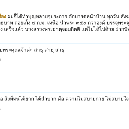
่อง
ผมก็ได้ทำบุญหลายๆประการ ตักบารตหน้าบ้าน ทุกวัน 
ทธบาท ดอยเกิ้ง ๔ ก.ม. เหนือ นำพระ ๓๕๐ กว่าองค์ บรรจุพระจ
ง เสร็จแล้ว บวงสรวงพระธาตุจอมกิตติ แต่ไม่ได้ไปด้วย ฝากป
พระคุณเจ้าค่ะ สาธุ สาธุ สาธุ
3
คือ สิ่งที่ทนได้ยาก ได้ลำบาก คือ ความไม่สบายกาย ไม่สบายใจ ผู
3