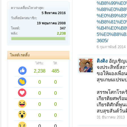
%B8%99%E0
ความเคลื่อนไหวล่าสุด:
%88%E0%B8
5 สิงหาคม 2016
%E0%B9%83
วันที่สมัครสมาชิก:
%B8%81%E0
19 พฤษภาคม 2008
%B4%E0%B8
โพสต์:
347
พลัง:
2,238
5%E0%B8%B
3605/
6 กุมภาพันธ์ 2014
โพสต์เรตติ้ง
ติงติง
อัญเชิญ
ได้รับ:
ให้:
จงประสิทธิ์สถ
2,238
485
ขอให้ผองเพื่อน
สุขเกษมเปรมปรีด
0
0
สรรพโศกโรคร
0
0
เกียรติยศพร้อ
0
0
เกียรติศักดิ์พูน
สบสุขสันต์วัน
0
0
31 ธันวาคม 2013
0
0