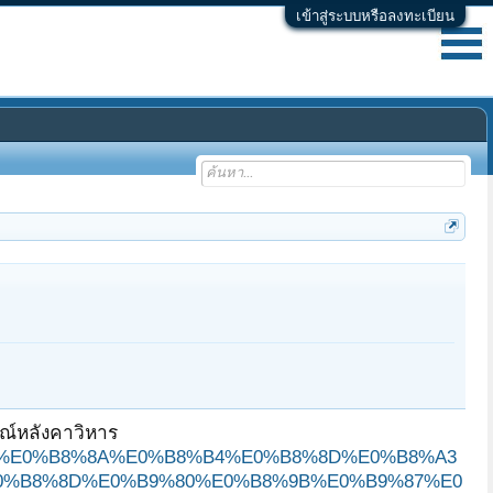
เข้าสู่ระบบหรือลงทะเบียน
รณ์หลังคาวิหาร
B9%80%E0%B8%8A%E0%B8%B4%E0%B8%8D%E0%B8%A3
0%B8%8D%E0%B9%80%E0%B8%9B%E0%B9%87%E0