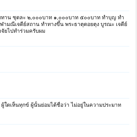
สังฆทาน ชุดละ ๒,๐๐๐บาท ๑,๐๐๐บาท ๕๐๐บาท ทำบุญ ทำ
ุฬามณีเจดีย์สถาน ทำทางขึ้น พระธาตุดอยตุง บูรณะ เจดีย์
ัจจัยไปทำร่วมครับผม
้ใดเห็นทุกข์ ผู้นั้นย่อมได้ชื่อว่า ไม่อยู่ในความประมาท