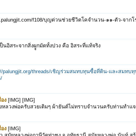
.palungjit.com/f108/บุญด่วนช่วยชีวิตโคจำนวน-๑๑-ตัว-จากโร
นอิสระจากสิ่งผููกมัดทั้งปวง คือ อิสระที่แท้จริง
://palungjit.org/threads/เชิญร่วมสมทบทุนซื้อที่ดิน-และสมทบท
/
่อง
[IMG] [IMG]
องหลวงพ่อครับสวยเดิมๆ ผ้ายันต์ไม่ทราบจำนวนครับท่านทำแจ
่อง
[IMG]
้ว สมัยหลวงพ่อฤาษีวัดท่าซุง จ.อุทัยธานี สมัยหลวงพ่อ นันท์ ส