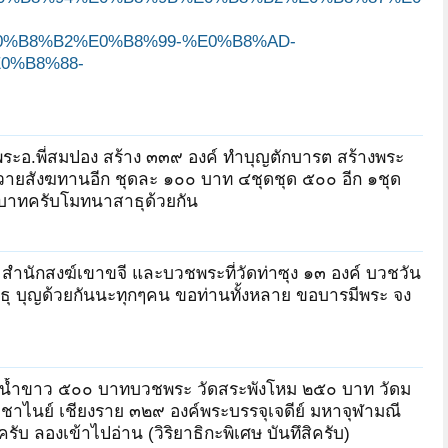
%B8%B2%E0%B8%99-%E0%B8%AD-
0%B8%88-
่ พระอ.พี่สมปอง สร้าง ๓๓๙ องค์ ทำบุญตักบารต สร้างพระ
ถวายสังฆทานอีก ชุดละ ๑๐๐ บาท ๔ชุดชุด ๕๐๐ อีก ๑ชุด
๐ บาทครับโมทนาสาธุด้วยกัน
 สำนักสงฆ์เขาขจี และบวชพระที่วัดท่าซุง ๑๓ องค์ บวชวัน
ธุ บุญด้วยกันนะทุกๆคน ขอท่านทั้งหลาย ขอบารมีพระ จง
ัดน้ำขาว ๕๐๐ บาทบวชพระ วัดสระพังโหม ๒๕๐ บาท วัดม
อาชาไนย์ เชียงราย ๓๒๙ องค์พระบรรจุเจดีย์ มหาจุฬามณี
รับ ลองเข้าไปอ่าน (วิริยาธิกะพิเศษ บันทึสิครับ)