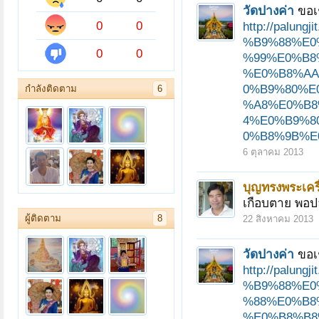
วัดปางค่า
ขอเ
0
0
http://pal
%B9%88%E0
0
0
%99%E0%B8
%E0%B8%AA
0%B9%80%E
กำลังติดตาม
6
%A8%E0%B8
4%E0%B9%8
0%B8%9B%E0
6 ตุลาคม 2013
บุญทรงพระเครื
เกือบตาย พอปล
ผู้ติดตาม
8
22 สิงหาคม 2013
วัดปางค่า
ขอเ
http://pal
%B9%88%E0
%88%E0%B8
%E0%B8%B8