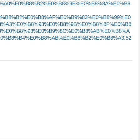
8%A0%E0%B8%B2%E0%B8%9E%E0%B8%8A%E0%B9
0%B8%B2%E0%B8%AF%E0%B9%83%E0%B8%99%E0
8%A3%E0%B8%93%E0%B8%9B%E0%B8%8F%E0%B8
3%E0%B8%93%E0%B9%8C%E0%B8%AB%E0%B8%A
0%B8%B4%E0%B8%AB%E0%B8%B2%E0%B8%A3.52