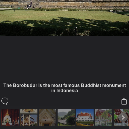
ในอัลบั้มนี้
The Borobudur is the most famous Buddhist monument
in Indonesia
supatorn
ในอัลบั้ม
Temple
18 มิถุนายน 2025
supatorn
https://www.originalbuddhas.com/blo...9SDtU_izudXE1UxzECn9fp-