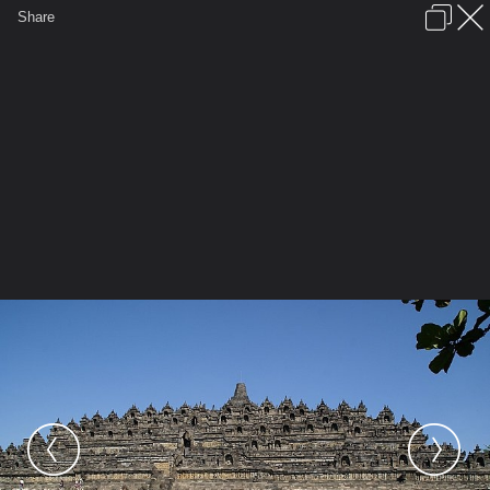
เข้าสู่ระบบหรือลงทะเบียน
Share
ภาษาไทย
ลงโฆษณา
ติดต่อเรา
ช่วยเหลือ
ชุมชนชาวพุทธ
ข้อกำหนดและกฎ
หน้าแรก
เว็บบอร์ด
มีอะไรใหม่
รูปภาพ
คอลเล็คชั่น
สถานที่
กล้อง
แท็ก
...
หน้าแรก
รูปภาพ
General
supatorn
Temple
The Borobudur is the most famous
Buddhist monument in Indonesia